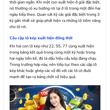
thời gian ngắn. Khi một con xuất hiện ở giải đặc biệt,
nó thường có xu hướng rơi lại ở lô trong một đến hai
ngày tiếp theo. Quan sát kỹ các giải đặc biệt trong 3
kỳ gần nhất sẽ giúp phát hiện ra những lô tiềm năng
cho lô rơi.
Cầu cặp lô kép xuất hiện đồng thời
Khi hai con lô kép như 22, 55, 77 cùng xuất hiện
trong bảng kết quả trong cùng một kỳ hoặc trong
hai ngày liền kề, đó là dấu hiệu cầu kép đang chạy.
Trong trường hợp này, nên tiếp tục theo các cặp lô
kép khác hoặc ghép các số đó với các lô có đuôi
mạnh để tạo ra bảng chốt số hiệu quả.