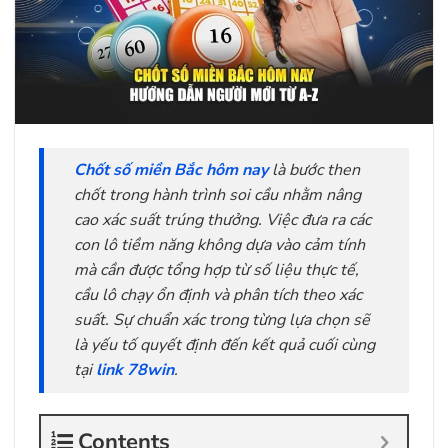
Chốt số miền Bắc hôm nay
là bước then
chốt trong hành trình soi cầu nhằm nâng
cao xác suất trúng thưởng. Việc đưa ra các
con lô tiềm năng không dựa vào cảm tính
mà cần được tổng hợp từ số liệu thực tế,
cầu lô chạy ổn định và phân tích theo xác
suất. Sự chuẩn xác trong từng lựa chọn sẽ
là yếu tố quyết định đến kết quả cuối cùng
tại
link 78win
.
Contents