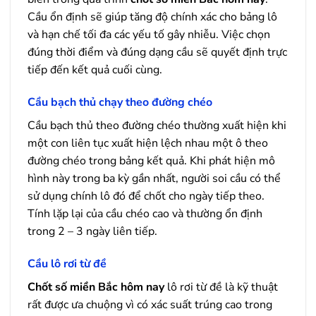
Cầu ổn định sẽ giúp tăng độ chính xác cho bảng lô
và hạn chế tối đa các yếu tố gây nhiễu. Việc chọn
đúng thời điểm và đúng dạng cầu sẽ quyết định trực
tiếp đến kết quả cuối cùng.
Cầu bạch thủ chạy theo đường chéo
Cầu bạch thủ theo đường chéo thường xuất hiện khi
một con liên tục xuất hiện lệch nhau một ô theo
đường chéo trong bảng kết quả. Khi phát hiện mô
hình này trong ba kỳ gần nhất, người soi cầu có thể
sử dụng chính lô đó để chốt cho ngày tiếp theo.
Tính lặp lại của cầu chéo cao và thường ổn định
trong 2 – 3 ngày liên tiếp.
Cầu lô rơi từ đề
Chốt số miền Bắc hôm nay
lô rơi từ đề là kỹ thuật
rất được ưa chuộng vì có xác suất trúng cao trong