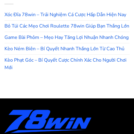
Xóc Đĩa 78win – Trải Nghiệm Cá Cược Hấp Dẫn Hiện Nay
Bỏ Túi Các Mẹo Chơi Roulette 78win Giúp Bạn Thắng Lớn
Game Bài Phỏm – Mẹo Hay Tăng Lợi Nhuận Nhanh Chóng
Kèo Ném Biên – Bí Quyết Nhanh Thắng Lớn Từ Cao Thủ
Kèo Phạt Góc – Bí Quyết Cược Chính Xác Cho Người Chơi
Mới