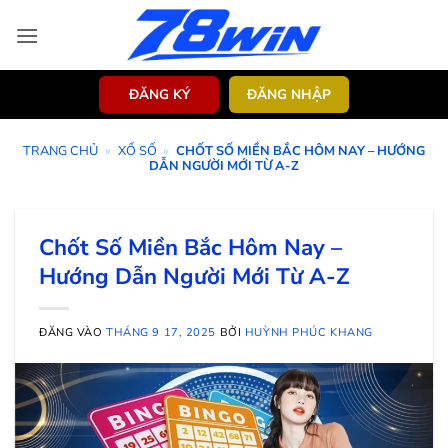
Bỏ
qua
nội
dung
ĐĂNG KÝ
ĐĂNG NHẬP
TRANG CHỦ
»
XỔ SỐ
»
CHỐT SỐ MIỀN BẮC HÔM NAY – HƯỚNG
DẪN NGƯỜI MỚI TỪ A-Z
Chốt Số Miền Bắc Hôm Nay –
Hướng Dẫn Người Mới Từ A-Z
ĐĂNG VÀO
THÁNG 9 17, 2025
BỞI
HUỲNH PHÚC KHANG