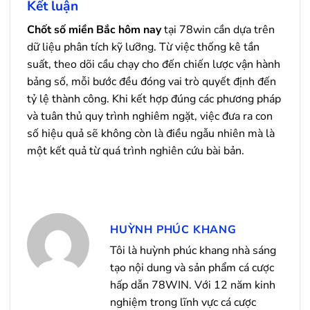
Kết luận
Chốt số miền Bắc hôm nay
tại 78win cần dựa trên
dữ liệu phân tích kỹ lưỡng. Từ việc thống kê tần
suất, theo dõi cầu chạy cho đến chiến lược vận hành
bảng số, mỗi bước đều đóng vai trò quyết định đến
tỷ lệ thành công. Khi kết hợp đúng các phương pháp
và tuân thủ quy trình nghiêm ngặt, việc đưa ra con
số hiệu quả sẽ không còn là điều ngẫu nhiên mà là
một kết quả từ quá trình nghiên cứu bài bản.
HUỲNH PHÚC KHANG
Tôi là huỳnh phúc khang nhà sáng
tạo nội dung và sản phẩm cá cược
hấp dẫn 78WIN. Với 12 năm kinh
nghiệm trong lĩnh vực cá cược