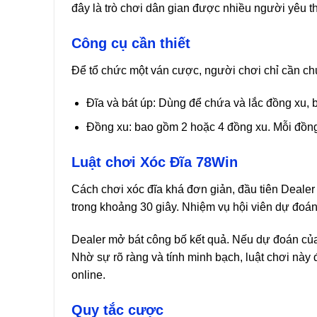
đây là trò chơi dân gian được nhiều người yêu t
Công cụ cần thiết
Để tổ chức một ván cược, người chơi chỉ cần ch
Đĩa và bát úp: Dùng để chứa và lắc đồng xu, 
Đồng xu: bao gồm 2 hoặc 4 đồng xu. Mỗi đồng
Luật chơi Xóc Đĩa 78Win
Cách chơi xóc đĩa khá đơn giản, đầu tiên Dealer 
trong khoảng 30 giây. Nhiệm vụ hội viên dự đoán
Dealer mở bát công bố kết quả. Nếu dự đoán của 
Nhờ sự rõ ràng và tính minh bạch, luật chơi này
online.
Quy tắc cược