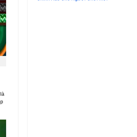
là
ợp