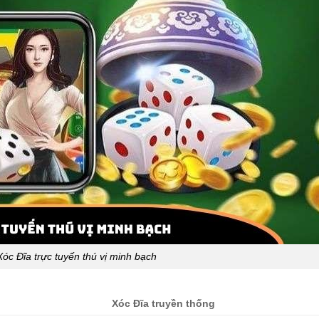
óc Đĩa trực tuyến thú vị minh bạch
Xóc Đĩa truyền thống