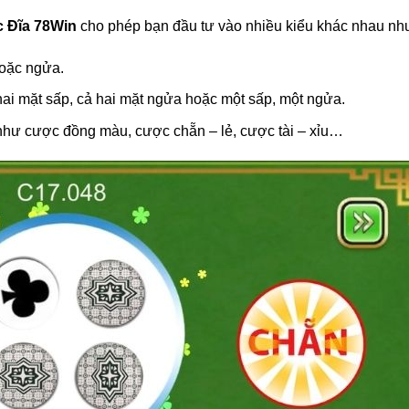
 Đĩa 78Win
cho phép bạn đầu tư vào nhiều kiểu khác nhau nh
hoặc ngửa.
ai mặt sấp, cả hai mặt ngửa hoặc một sấp, một ngửa.
như cược đồng màu, cược chẵn – lẻ, cược tài – xỉu…