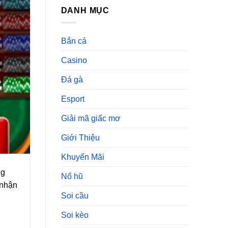
DANH MỤC
Bắn cá
Casino
Đá gà
Esport
Giải mã giấc mơ
Giới Thiệu
Khuyến Mãi
ng
Nổ hũ
 nhận
Soi cầu
Soi kèo