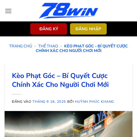
Bỏ
qua
nội
dung
ĐĂNG KÝ
ĐĂNG NHẬP
TRANG CHỦ
»
THỂ THAO
»
KÈO PHẠT GÓC – BÍ QUYẾT CƯỢC
CHÍNH XÁC CHO NGƯỜI CHƠI MỚI
Kèo Phạt Góc – Bí Quyết Cược
Chính Xác Cho Người Chơi Mới
ĐĂNG VÀO
THÁNG 9 18, 2025
BỞI
HUỲNH PHÚC KHANG