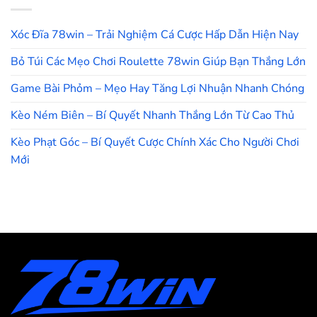
Xóc Đĩa 78win – Trải Nghiệm Cá Cược Hấp Dẫn Hiện Nay
Bỏ Túi Các Mẹo Chơi Roulette 78win Giúp Bạn Thắng Lớn
Game Bài Phỏm – Mẹo Hay Tăng Lợi Nhuận Nhanh Chóng
Kèo Ném Biên – Bí Quyết Nhanh Thắng Lớn Từ Cao Thủ
Kèo Phạt Góc – Bí Quyết Cược Chính Xác Cho Người Chơi
Mới