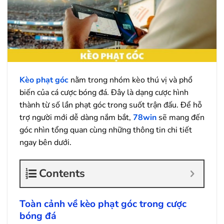
Kèo phạt góc
nằm trong nhóm kèo thú vị và phổ
biến của cá cược bóng đá. Đây là dạng cược hình
thành từ số lần phạt góc trong suốt trận đấu. Để hỗ
trợ người mới dễ dàng nắm bắt,
78win
sẽ mang đến
góc nhìn tổng quan cùng những thông tin chi tiết
ngay bên dưới.
Contents
Toàn cảnh về kèo phạt góc trong cược
bóng đá