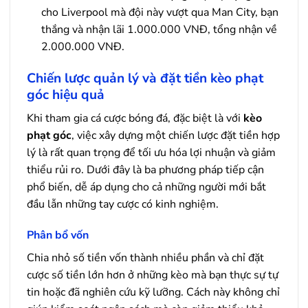
cho Liverpool mà đội này vượt qua Man City, bạn
thắng và nhận lãi 1.000.000 VNĐ, tổng nhận về
2.000.000 VNĐ.
Chiến lược quản lý và đặt tiền kèo phạt
góc hiệu quả
Khi tham gia cá cược bóng đá, đặc biệt là với
kèo
phạt góc
, việc xây dựng một chiến lược đặt tiền hợp
lý là rất quan trọng để tối ưu hóa lợi nhuận và giảm
thiểu rủi ro. Dưới đây là ba phương pháp tiếp cận
phổ biến, dễ áp dụng cho cả những người mới bắt
đầu lẫn những tay cược có kinh nghiệm.
Phân bổ vốn
Chia nhỏ số tiền vốn thành nhiều phần và chỉ đặt
cược số tiền lớn hơn ở những kèo mà bạn thực sự tự
tin hoặc đã nghiên cứu kỹ lưỡng. Cách này không chỉ