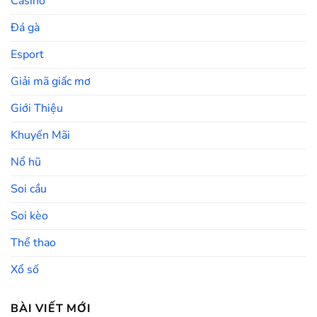
Casino
Đá gà
Esport
Giải mã giấc mơ
Giới Thiệu
Khuyến Mãi
Nổ hũ
Soi cầu
Soi kèo
Thể thao
Xổ số
BÀI VIẾT MỚI