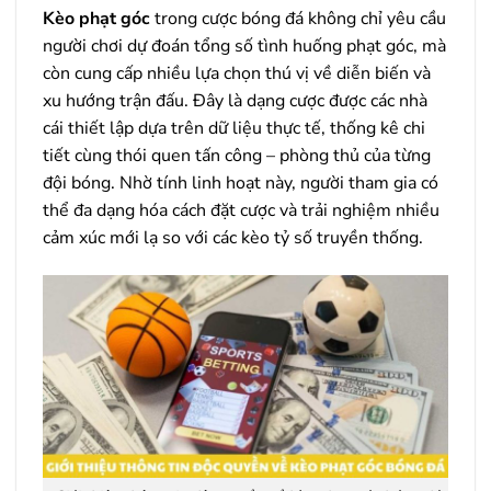
Kèo phạt góc
trong cược bóng đá không chỉ yêu cầu
người chơi dự đoán tổng số tình huống phạt góc, mà
còn cung cấp nhiều lựa chọn thú vị về diễn biến và
xu hướng trận đấu. Đây là dạng cược được các nhà
cái thiết lập dựa trên dữ liệu thực tế, thống kê chi
tiết cùng thói quen tấn công – phòng thủ của từng
đội bóng. Nhờ tính linh hoạt này, người tham gia có
thể đa dạng hóa cách đặt cược và trải nghiệm nhiều
cảm xúc mới lạ so với các kèo tỷ số truyền thống.