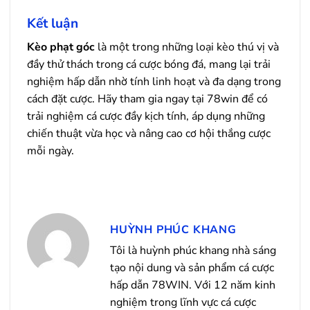
Kết luận
Kèo phạt góc
là một trong những loại kèo thú vị và
đầy thử thách trong cá cược bóng đá, mang lại trải
nghiệm hấp dẫn nhờ tính linh hoạt và đa dạng trong
cách đặt cược. Hãy tham gia ngay tại 78win để có
trải nghiệm cá cược đầy kịch tính, áp dụng những
chiến thuật vừa học và nâng cao cơ hội thắng cược
mỗi ngày.
HUỲNH PHÚC KHANG
Tôi là huỳnh phúc khang nhà sáng
tạo nội dung và sản phẩm cá cược
hấp dẫn 78WIN. Với 12 năm kinh
nghiệm trong lĩnh vực cá cược