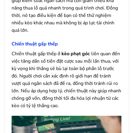
giúp kiểm soát ngân sách mà còn giảm thiểu khả
năng thua lỗ quá nhanh trong quá trình chơi. Đồng
thời, nó tạo điều kiện để bạn có thể thử nghiệm
nhiều kèo khác nhau mà không bị áp lực tài chính
quá lớn.
Chiến thuật gấp thếp
Chiến thuật gấp thếp ở
kèo phạt góc
liên quan đến
việc tăng dần số tiền đặt cược sau mỗi lần thua, với
kỳ vọng khi thắng sẽ bù lại toàn bộ phần lỗ trước
đó. Người chơi cần xác định rõ giới hạn để tránh
vượt quá ngân sách đã đề ra, đồng thời tránh rủi ro
lớn. Nếu áp dụng hợp lý, chiến thuật này giúp nhanh
chóng gỡ vốn, đồng thời tối đa hóa lợi nhuận từ các
kèo có tỷ lệ thắng cao.