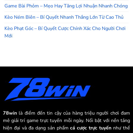
Game Bài Phỏm – Mẹo Hay Tăng Lợi Nhuận Nhanh Chóng
Kèo Ném Biên – Bí Quyết Nhanh Thắng Lớn Từ Cao Thủ
Kèo Phạt Góc – Bí Quyết Cược Chính Xác Cho Người Chơi
Mới
78win
là điểm đến tin cậy của hàng triệu người chơi đam
mê giải trí game trực tuyến mỗi ngày. Nổi bật với nền tảng
hiện đại và đa dạng sản phẩm
cá cược trực tuyến
như thể