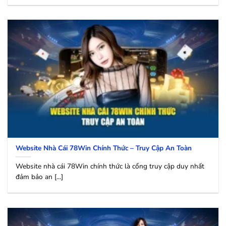
Website Nhà Cái 78Win Chính Thức – Truy Cập An Toàn
Website nhà cái 78Win chính thức là cổng truy cập duy nhất
đảm bảo an [...]