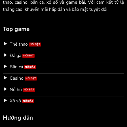
thao, casino, bắn cá, xổ số và game bài. Với cam kết tỷ lệ
thắng cao, khuyến mãi hấp dẫn và bảo mật tuyệt đối.
Top game
Thể thao
Đá gà
Bắn cá
Casino
Nổ hũ
Xổ số
Hướng dẫn