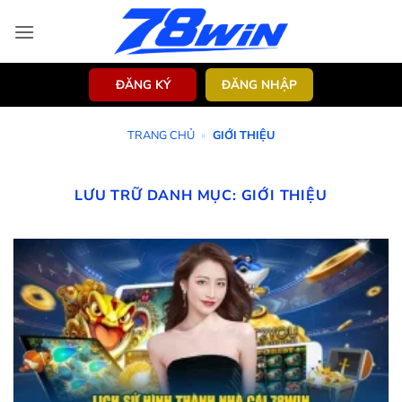
Bỏ
qua
nội
dung
ĐĂNG KÝ
ĐĂNG NHẬP
TRANG CHỦ
»
GIỚI THIỆU
LƯU TRỮ DANH MỤC:
GIỚI THIỆU