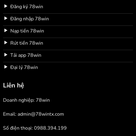
Đăng ký 78win
Đăng nhập 78win
Nạp tiền 78win
Rút tiền 78win
Tải app 78win
Đại lý 78win
Liên hệ
Doanh nghiệp: 78win
Email:
admin@78wintx.com
Số điện thoại: 0988.394.199