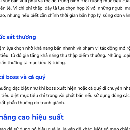
i sức bắn vừa phải và tốc độ trung bình. Đối tượng mục tiêu của 
n lẻ. Vì chi phí thấp, đây là lựa chọn hợp lý với những người m
ao, nhưng nếu biết căn chỉnh thời gian bắn hợp lý, súng đơn vẫn
ức sát thương
iệm lựa chọn nhờ khả năng bắn nhanh và phạm vi tác động mở r
tiêu, từ đó gia tăng khả năng thu thập điểm thưởng. Những loại
hần thường là mục tiêu lý tưởng.
cá boss và cá quý
huống đặc biệt như khi boss xuất hiện hoặc cá quý di chuyển nh
 tiêu diệt mục tiêu chỉ trong vài phát bắn nếu sử dụng đúng các
mất phần thưởng do tranh giành.
nâng cao hiệu suất
nào để sử dụng nó hiệu quả lại là vấn đề khác. Một số mẹo chiế