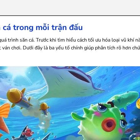
 cá trong mỗi trận đấu
á trình săn cá. Trước khi tìm hiểu cách tối ưu hóa loại vũ khí nà
ván chơi. Dưới đây là ba yếu tố chính giúp phân tích rõ hơn chứ