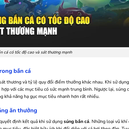
n cá có tốc độ cao và sát thương mạnh
trong bắn cá
át thương và tỷ lệ quy đổi điểm thưởng khác nhau. Khi sử dụng
ù hợp với các mục tiêu có sức mạnh trung bình. Ngược lại, súng 
g khả năng hạ gục mục tiêu nhanh hơn rất nhiều.
ăng ăn thưởng
quyết định kết quả khi sử dụng
súng bắn cá
. Những loại vũ khí
 mục tiêu, đặc biệt hữu ích khi đối diện với cá bơi theo đàn. Tuy