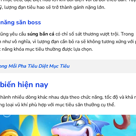
, lượng đạn tiêu hao sẽ trở thành gánh nặng lớn.
ả năng săn boss
cũng yêu cầu
súng bắn cá
có chỉ số sát thương vượt trội. Trong
n như vô nghĩa, vì lượng đạn cần bỏ ra sẽ không tương xứng với
c năng khóa mục tiêu thường được lựa chọn.
ong Mỗi Pha Tiêu Diệt Mục Tiêu
biến hiện nay
thành nhiều dòng khác nhau dựa theo chức năng, tốc độ và khả 
ng loại vũ khí phù hợp với mục tiêu săn thưởng cụ thể.