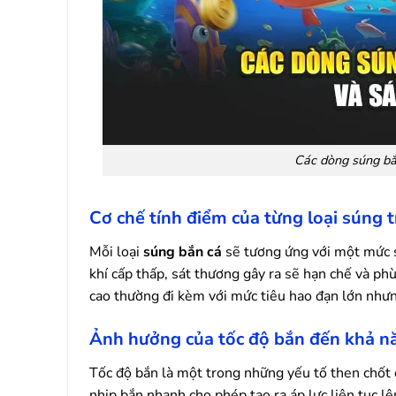
Các dòng súng bắ
Cơ chế tính điểm của từng loại súng 
Mỗi loại
súng bắn cá
sẽ tương ứng với một mức s
khí cấp thấp, sát thương gây ra sẽ hạn chế và ph
cao thường đi kèm với mức tiêu hao đạn lớn nhưn
Ảnh hưởng của tốc độ bắn đến khả n
Tốc độ bắn là một trong những yếu tố then chốt 
nhịp bắn nhanh cho phép tạo ra áp lực liên tục lên