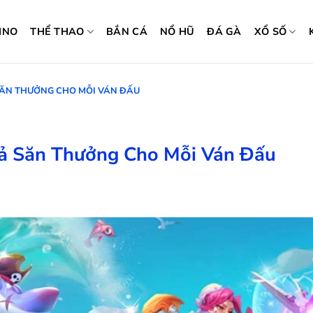
INO
THỂ THAO
BẮN CÁ
NỔ HŨ
ĐÁ GÀ
XỔ SỐ
SĂN THƯỞNG CHO MỖI VÁN ĐẤU
ả Săn Thưởng Cho Mỗi Ván Đấu