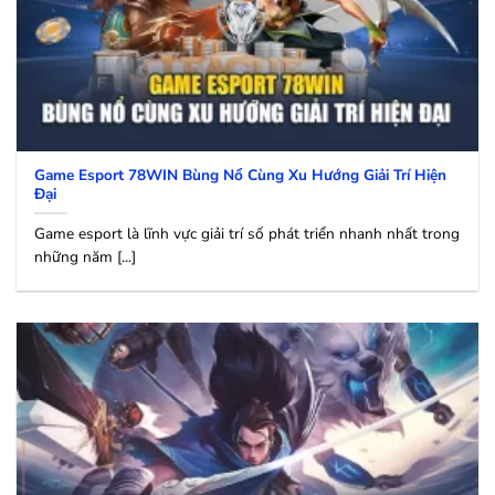
Game Esport 78WIN Bùng Nổ Cùng Xu Hướng Giải Trí Hiện
Đại
Game esport là lĩnh vực giải trí số phát triển nhanh nhất trong
những năm [...]