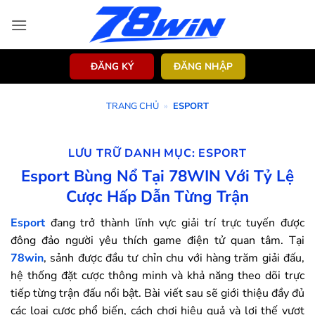
Bỏ
qua
nội
dung
ĐĂNG KÝ
ĐĂNG NHẬP
TRANG CHỦ
»
ESPORT
LƯU TRỮ DANH MỤC:
ESPORT
Esport Bùng Nổ Tại 78WIN Với Tỷ Lệ
Cược Hấp Dẫn Từng Trận
Esport
đang trở thành lĩnh vực giải trí trực tuyến được
đông đảo người yêu thích game điện tử quan tâm. Tại
78win
, sảnh được đầu tư chỉn chu với hàng trăm giải đấu,
hệ thống đặt cược thông minh và khả năng theo dõi trực
tiếp từng trận đấu nổi bật. Bài viết sau sẽ giới thiệu đầy đủ
các loại cược phổ biến, cách chơi hiệu quả và lợi thế vượt