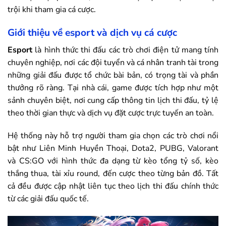
trội khi tham gia cá cược.
Giới thiệu về esport và dịch vụ cá cược
Esport
là hình thức thi đấu các trò chơi điện tử mang tính
chuyên nghiệp, nơi các đội tuyển và cá nhân tranh tài trong
những giải đấu được tổ chức bài bản, có trọng tài và phần
thưởng rõ ràng. Tại nhà cái, game được tích hợp như một
sảnh chuyên biệt, nơi cung cấp thông tin lịch thi đấu, tỷ lệ
theo thời gian thực và dịch vụ đặt cược trực tuyến an toàn.
Hệ thống này hỗ trợ người tham gia chọn các trò chơi nổi
bật như Liên Minh Huyền Thoại, Dota2, PUBG, Valorant
và CS:GO với hình thức đa dạng từ kèo tổng tỷ số, kèo
thắng thua, tài xỉu round, đến cược theo từng bản đồ. Tất
cả đều được cập nhật liên tục theo lịch thi đấu chính thức
từ các giải đấu quốc tế.