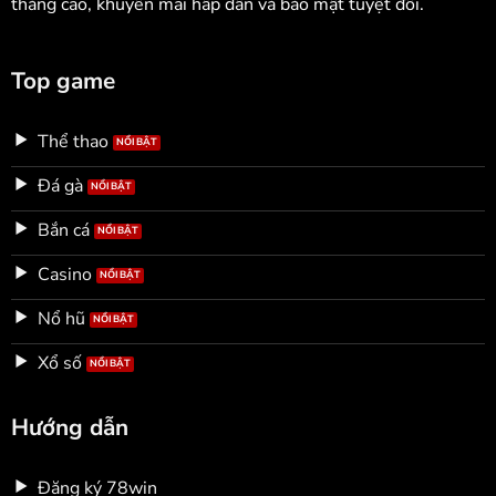
thắng cao, khuyến mãi hấp dẫn và bảo mật tuyệt đối.
Top game
Thể thao
Đá gà
Bắn cá
Casino
Nổ hũ
Xổ số
Hướng dẫn
Đăng ký 78win