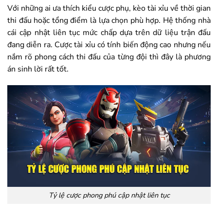
Với những ai ưa thích kiểu cược phụ, kèo tài xỉu về thời gian
thi đấu hoặc tổng điểm là lựa chọn phù hợp. Hệ thống nhà
cái cập nhật liên tục mức chấp dựa trên dữ liệu trận đấu
đang diễn ra. Cược tài xỉu có tính biến động cao nhưng nếu
nắm rõ phong cách thi đấu của từng đội thì đây là phương
án sinh lời rất tốt.
Tỷ lệ cược phong phú cập nhật liên tục