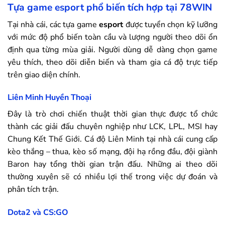
Tựa game esport phổ biến tích hợp tại 78WIN
Tại nhà cái, các tựa game
esport
được tuyển chọn kỹ lưỡng
với mức độ phổ biến toàn cầu và lượng người theo dõi ổn
định qua từng mùa giải. Người dùng dễ dàng chọn game
yêu thích, theo dõi diễn biến và tham gia cá độ trực tiếp
trên giao diện chính.
Liên Minh Huyền Thoại
Đây là trò chơi chiến thuật thời gian thực được tổ chức
thành các giải đấu chuyên nghiệp như LCK, LPL, MSI hay
Chung Kết Thế Giới. Cá độ Liên Minh tại nhà cái cung cấp
kèo thắng – thua, kèo số mạng, đội hạ rồng đầu, đội giành
Baron hay tổng thời gian trận đấu. Những ai theo dõi
thường xuyên sẽ có nhiều lợi thế trong việc dự đoán và
phân tích trận.
Dota2 và CS:GO