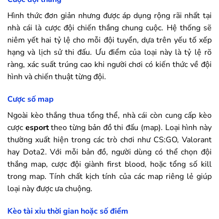
Hình thức đơn giản nhưng được áp dụng rộng rãi nhất tại
nhà cái là cược đội chiến thắng chung cuộc. Hệ thống sẽ
niêm yết hai tỷ lệ cho mỗi đội tuyển, dựa trên yếu tố xếp
hạng và lịch sử thi đấu. Ưu điểm của loại này là tỷ lệ rõ
ràng, xác suất trúng cao khi người chơi có kiến thức về đội
hình và chiến thuật từng đội.
Cược số map
Ngoài kèo thắng thua tổng thể, nhà cái còn cung cấp kèo
cược
esport
theo từng bản đồ thi đấu (map). Loại hình này
thường xuất hiện trong các trò chơi như CS:GO, Valorant
hay Dota2. Với mỗi bản đồ, người dùng có thể chọn đội
thắng map, cược đội giành first blood, hoặc tổng số kill
trong map. Tính chất kịch tính của các map riêng lẻ giúp
loại này được ưa chuộng.
Kèo tài xỉu thời gian hoặc số điểm