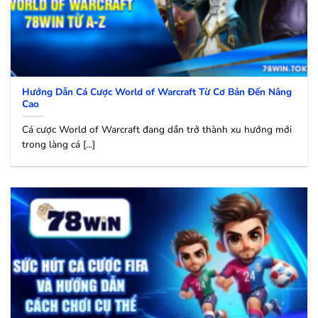
Hướng Dẫn Cá Cược World of Warcraft Từ Cơ Bản Đến Nâng
Cao
Cá cược World of Warcraft đang dần trở thành xu hướng mới
trong làng cá [...]