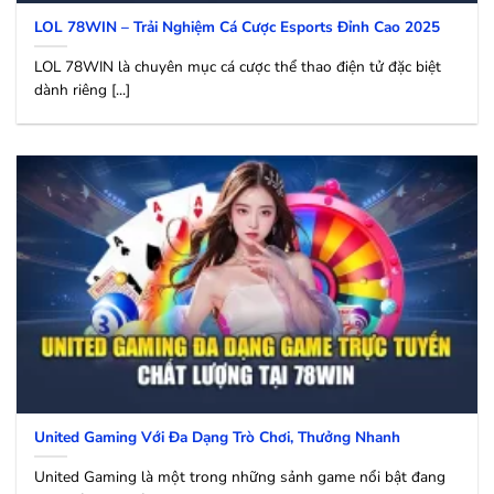
LOL 78WIN – Trải Nghiệm Cá Cược Esports Đỉnh Cao 2025
LOL 78WIN là chuyên mục cá cược thể thao điện tử đặc biệt
dành riêng [...]
United Gaming Với Đa Dạng Trò Chơi, Thưởng Nhanh
United Gaming là một trong những sảnh game nổi bật đang