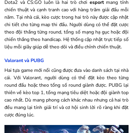
Dota2 và CS:GO luôn là hai trò chơi
esport
mang tính
chiến thuật và cạnh tranh cao với hàng trăm giải đấu mỗi
năm. Tại nhà cái, kèo cược trong hai trò này được cập nhật
chi tiết cho từng map thi đấu. Người dùng có thể đặt cược
theo đội thắng từng round, tổng số mạng hạ gục hoặc đội
chiến thắng theo handicap. Hệ thống cập nhật trực tiếp số
liệu mỗi giây giúp dễ theo dõi và điều chỉnh chiến thuật.
Valorant và PUBG
Hai tựa game mới nổi cũng được đưa vào danh sách tại nhà
cái. Với Valorant, người dùng có thể đặt kèo theo từng
round đấu hoặc theo tổng số round giành được. PUBG lại
thiên về kèo top 1, tổng mạng tiêu diệt hoặc đội giành top
cao nhất. Dù mang phong cách khác nhau nhưng cả hai trò
đều mang lại tính giải trí và cơ hội sinh lời rõ ràng khi đặt
cược đúng lúc.