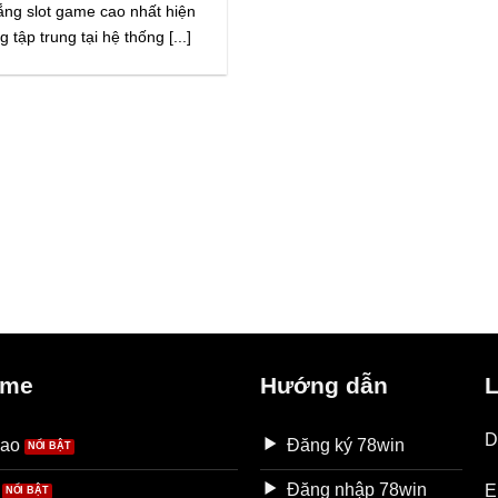
hắng slot game cao nhất hiện
 tập trung tại hệ thống [...]
ame
Hướng dẫn
L
D
hao
Đăng ký 78win
Đăng nhập 78win
E