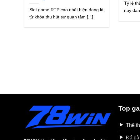
Tỷ lệ t
Slot game RTP cao nhất hiện đang là
nay đang
từ khóa thu hút sự quan tâm [...]
Top g
Thể t
Đá gà