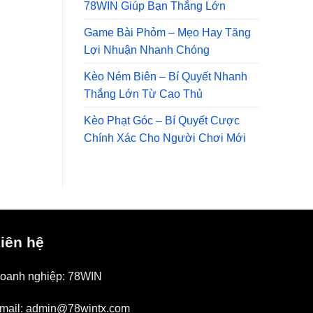
78WIN Giúp Bạn Thắng Lớn
Game Bài Phỏm – Mẹo Hay Tăng
Lợi Nhuận Nhanh Chóng
Kèo Ném Biên – Bí Quyết Nhanh
Thắng Lớn Từ Cao Thủ
Kèo Phạt Góc – Bí Quyết Cược
Chính Xác Cho Người Chơi Mới
iên hệ
oanh nghiệp: 78WIN
mail: admin@78wintx.com