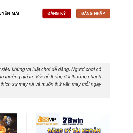
UYẾN MÃI
ĐĂNG KÝ
ĐĂNG NHẬP
 siêu khủng và luật chơi dễ dàng. Người chơi có
ần thưởng giá trị. Với hệ thống đổi thưởng nhanh
 thích sự may rủi và muốn thử vận may mỗi ngày