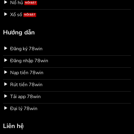
Nổ hũ
Xổ số
Hướng dẫn
Đăng ký 78win
Đăng nhập 78win
Nạp tiền 78win
Rút tiền 78win
Tải app 78win
Đại lý 78win
Liên hệ