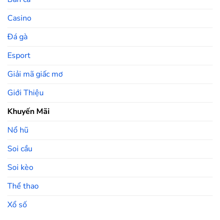
Casino
Đá gà
Esport
Giải mã giấc mơ
Giới Thiệu
Khuyến Mãi
Nổ hũ
Soi cầu
Soi kèo
Thể thao
Xổ số