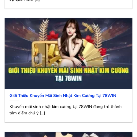
Giới Thiệu Khuyến Mãi Sinh Nhật Kim Cương Tại 78WIN
Khuyến mãi sinh nhật kim cương tại 78WIN đang trở thành
tâm điểm chú ý [...]