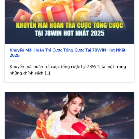
Khuyến Mãi Hoàn Trả Cược Tổng Cược Tại 78WIN Hot Nhất
2025
Khuyến mãi hoàn trả cược tổng cược tại 78WIN là một trong
những chính sách [...]