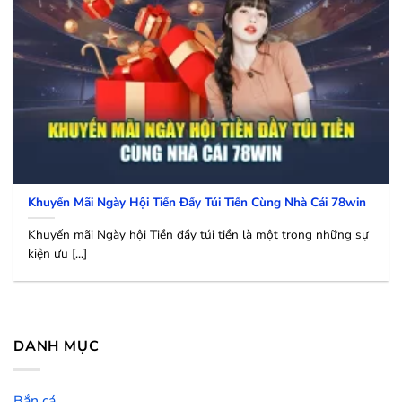
Khuyến Mãi Ngày Hội Tiền Đầy Túi Tiền Cùng Nhà Cái 78win
Khuyến mãi Ngày hội Tiền đầy túi tiền là một trong những sự
kiện ưu [...]
DANH MỤC
Bắn cá