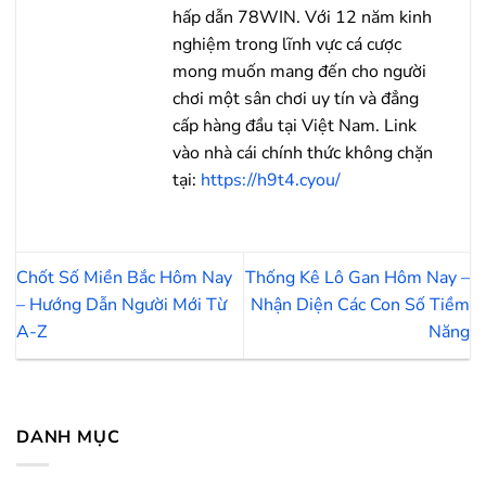
hấp dẫn 78WIN. Với 12 năm kinh
nghiệm trong lĩnh vực cá cược
mong muốn mang đến cho người
chơi một sân chơi uy tín và đẳng
cấp hàng đầu tại Việt Nam. Link
vào nhà cái chính thức không chặn
tại:
https://h9t4.cyou/
Chốt Số Miền Bắc Hôm Nay
Thống Kê Lô Gan Hôm Nay –
– Hướng Dẫn Người Mới Từ
Nhận Diện Các Con Số Tiềm
A-Z
Năng
DANH MỤC