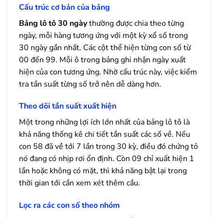
Cấu trúc cơ bản của bảng
Bảng lô tô 30 ngày
thường được chia theo từng
ngày, mỗi hàng tương ứng với một kỳ xổ số trong
30 ngày gần nhất. Các cột thể hiện từng con số từ
00 đến 99. Mỗi ô trong bảng ghi nhận ngày xuất
hiện của con tương ứng. Nhờ cấu trúc này, việc kiểm
tra tần suất từng số trở nên dễ dàng hơn.
Theo dõi tần suất xuất hiện
Một trong những lợi ích lớn nhất của bảng lô tô là
khả năng thống kê chi tiết tần suất các số về. Nếu
con 58 đã về tới 7 lần trong 30 kỳ, điều đó chứng tỏ
nó đang có nhịp rơi ổn định. Còn 09 chỉ xuất hiện 1
lần hoặc không có mặt, thì khả năng bật lại trong
thời gian tới cần xem xét thêm cầu.
Lọc ra các con số theo nhóm