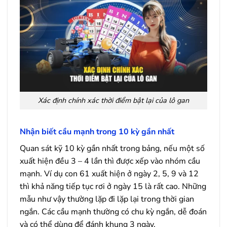
Xác định chính xác thời điểm bật lại của lô gan
Nhận biết cầu mạnh trong 10 kỳ gần nhất
Quan sát kỹ 10 kỳ gần nhất trong bảng, nếu một số
xuất hiện đều 3 – 4 lần thì được xếp vào nhóm cầu
mạnh. Ví dụ con 61 xuất hiện ở ngày 2, 5, 9 và 12
thì khả năng tiếp tục rơi ở ngày 15 là rất cao. Những
mẫu như vậy thường lặp đi lặp lại trong thời gian
ngắn. Các cầu mạnh thường có chu kỳ ngắn, dễ đoán
và có thể dùng để đánh khung 3 ngày.