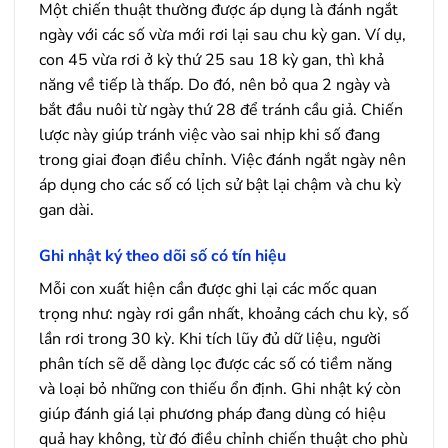
Một chiến thuật thường được áp dụng là đánh ngắt
ngày với các số vừa mới rơi lại sau chu kỳ gan. Ví dụ,
con 45 vừa rơi ở kỳ thứ 25 sau 18 kỳ gan, thì khả
năng về tiếp là thấp. Do đó, nên bỏ qua 2 ngày và
bắt đầu nuôi từ ngày thứ 28 để tránh cầu giả. Chiến
lược này giúp tránh việc vào sai nhịp khi số đang
trong giai đoạn điều chỉnh. Việc đánh ngắt ngày nên
áp dụng cho các số có lịch sử bật lại chậm và chu kỳ
gan dài.
Ghi nhật ký theo dõi số có tín hiệu
Mỗi con xuất hiện cần được ghi lại các mốc quan
trọng như: ngày rơi gần nhất, khoảng cách chu kỳ, số
lần rơi trong 30 kỳ. Khi tích lũy đủ dữ liệu, người
phân tích sẽ dễ dàng lọc được các số có tiềm năng
và loại bỏ những con thiếu ổn định. Ghi nhật ký còn
giúp đánh giá lại phương pháp đang dùng có hiệu
quả hay không, từ đó điều chỉnh chiến thuật cho phù