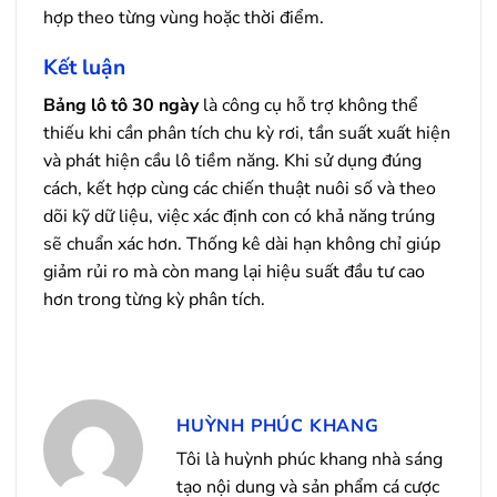
hợp theo từng vùng hoặc thời điểm.
Kết luận
Bảng lô tô 30 ngày
là công cụ hỗ trợ không thể
thiếu khi cần phân tích chu kỳ rơi, tần suất xuất hiện
và phát hiện cầu lô tiềm năng. Khi sử dụng đúng
cách, kết hợp cùng các chiến thuật nuôi số và theo
dõi kỹ dữ liệu, việc xác định con có khả năng trúng
sẽ chuẩn xác hơn. Thống kê dài hạn không chỉ giúp
giảm rủi ro mà còn mang lại hiệu suất đầu tư cao
hơn trong từng kỳ phân tích.
HUỲNH PHÚC KHANG
Tôi là huỳnh phúc khang nhà sáng
tạo nội dung và sản phẩm cá cược