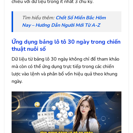
chiếu với dữ liệu trong ít nhất 3 chu kỳ.
Tìm hiểu thêm:
Chốt Số Miền Bắc Hôm
Nay – Hướng Dẫn Người Mới Từ A-Z
Ứng dụng bảng lô tô 30 ngày trong chiến
thuật nuôi số
Dữ liệu từ bảng lô 30 ngày không chỉ để tham khảo
mà còn có thể ứng dụng trực tiếp trong các chiến
lược vào lệnh và phân bổ vốn hiệu quả theo khung
ngày.