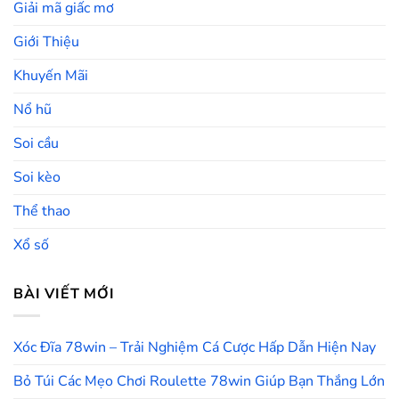
Giải mã giấc mơ
Giới Thiệu
Khuyến Mãi
Nổ hũ
Soi cầu
Soi kèo
Thể thao
Xổ số
BÀI VIẾT MỚI
Xóc Đĩa 78win – Trải Nghiệm Cá Cược Hấp Dẫn Hiện Nay
Bỏ Túi Các Mẹo Chơi Roulette 78win Giúp Bạn Thắng Lớn