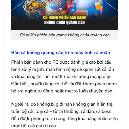
Có nhiều phiên bản game không chứa quảng cáo
Bắn cá không quảng cáo trên máy tính cá nhân
Phiên bản dành cho PC được đánh giá cao bởi cấu
hình xử lý mạnh, màn hình rộng dễ quan sát cá lớn
và khả năng kết nối mượt mà khi dùng mạng dây.
Đặc biệt, người dùng có thể cài đặt thêm phần mềm
hỗ trợ ngắm tự động hoặc macro luân chuyển đạn.
Ngoài ra, do không bị giới hạn không gian hiển thị,
toàn bộ các loại cá – từ cá thường, cá đàn, cá boss
đều được phóng to rõ ràng, tăng khả năng nhận diện
mục tiêu có giá trị cao.