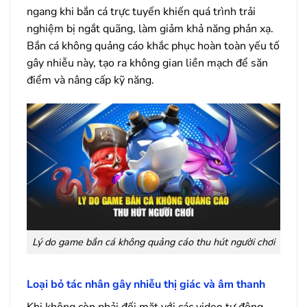
ngang khi bắn cá trực tuyến khiến quá trình trải
nghiệm bị ngắt quãng, làm giảm khả năng phản xạ.
Bắn cá không quảng cáo khắc phục hoàn toàn yếu tố
gây nhiễu này, tạo ra không gian liền mạch để săn
điểm và nâng cấp kỹ năng.
Lý do game bắn cá không quảng cáo thu hút người chơi
Loại bỏ tác nhân gây nhiễu thị giác và âm thanh
Khi không còn phải đối mặt với các video tự động