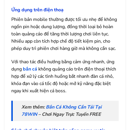
Ứng dụng trên điện thoạ
Phiên bản mobile thường được tối ưu nhẹ để không
ngốn pin hoặc dung lượng, đồng thời loại bỏ hoàn
toàn quảng cáo để tăng thời lượng chơi liên tục.
Nhiều app còn tích hợp chế độ tiết kiệm pin, cho
phép duy trì phiên chơi hàng giờ mà không cần sạc.
Với thao tác điều hướng bằng cảm ứng nhanh, ứng
dụng
bắn cá
không quảng cáo trên điện thoại thích
hợp để xử lý các tình huống bắt nhanh đàn cá nhỏ,
khóa đạn vào cá tốc độ hoặc mở kỹ năng đặc biệt
ngay khi xuất hiện cá boss.
Xem thêm:
Bắn Cá Không Cần Tải Tại
78WIN
– Chơi Ngay Trực Tuyến FREE