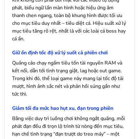
phát, biểu ngữ lấn màn hình hoặc hiệu ứng âm
thanh chen ngang, toàn bộ khung hình được tối ưu
cho mục tiêu duy nhất – tiêu diệt cá. Hiệu suất xử lý
mục tiêu tăng rõ rệt, nhất là với các loài cá boss hay
cá ẩn.
Giữ ổn định tốc độ xử lý suốt cả phiên chơi
Quảng cáo chạy ngầm tiêu tốn tài nguyên RAM và
kết nối, dẫn tới tình trạng giật, lag hoặc out game.
Trong khi đó, thể loại game này mang lại tốc độ tải
mượt, hình ảnh sắc nét và phản hồi súng gần như
tức thì.
Giảm tối đa mức hao hụt xu, đạn trong phiên
Bằng việc duy trì luồng chơi không ngắt quãng, mỗi
phát đạn đều đi trọn lộ trình từ nòng đến mục tiêu,
hạn chế tình trạng “đạn trượt do treo máy” – một