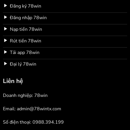
Đăng ký 78win
Đăng nhập 78win
Nạp tiền 78win
Rút tiền 78win
Tải app 78win
Đại lý 78win
Liên hệ
Doanh nghiệp: 78win
Email:
admin@78wintx.com
Số điện thoại: 0988.394.199