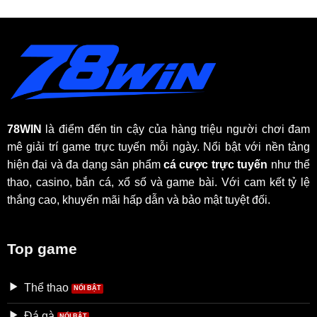
78WIN
là điểm đến tin cậy của hàng triệu người chơi đam
mê giải trí game trực tuyến mỗi ngày. Nổi bật với nền tảng
hiện đại và đa dạng sản phẩm
cá cược trực tuyến
như thể
thao, casino, bắn cá, xổ số và game bài. Với cam kết tỷ lệ
thắng cao, khuyến mãi hấp dẫn và bảo mật tuyệt đối.
Top game
Thể thao
Đá gà