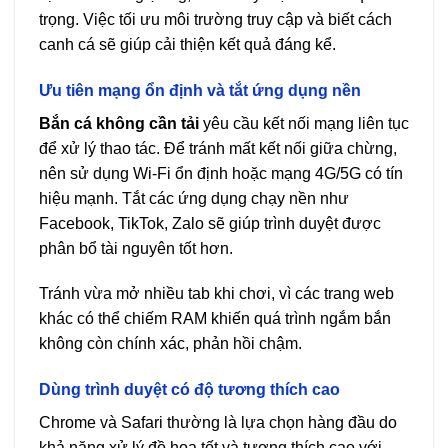
trọng. Việc tối ưu môi trường truy cập và biết cách
canh cá sẽ giúp cải thiện kết quả đáng kể.
Ưu tiên mạng ổn định và tắt ứng dụng nền
Bắn cá không cần tải
yêu cầu kết nối mạng liên tục
để xử lý thao tác. Để tránh mất kết nối giữa chừng,
nên sử dụng Wi-Fi ổn định hoặc mạng 4G/5G có tín
hiệu mạnh. Tắt các ứng dụng chạy nền như
Facebook, TikTok, Zalo sẽ giúp trình duyệt được
phân bổ tài nguyên tốt hơn.
Tránh vừa mở nhiều tab khi chơi, vì các trang web
khác có thể chiếm RAM khiến quá trình ngắm bắn
không còn chính xác, phản hồi chậm.
Dùng trình duyệt có độ tương thích cao
Chrome và Safari thường là lựa chọn hàng đầu do
khả năng xử lý đồ họa tốt và tương thích cao với