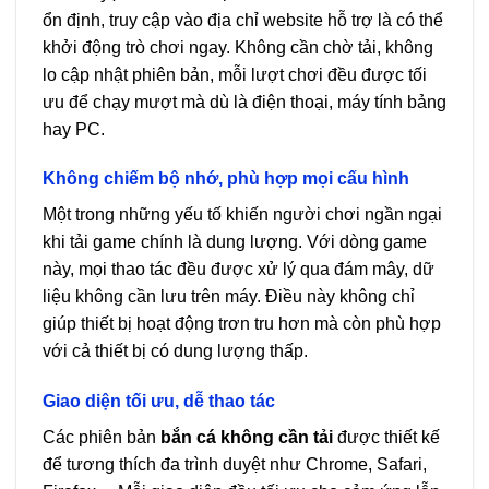
ổn định, truy cập vào địa chỉ website hỗ trợ là có thể
khởi động trò chơi ngay. Không cần chờ tải, không
lo cập nhật phiên bản, mỗi lượt chơi đều được tối
ưu để chạy mượt mà dù là điện thoại, máy tính bảng
hay PC.
Không chiếm bộ nhớ, phù hợp mọi cấu hình
Một trong những yếu tố khiến người chơi ngần ngại
khi tải game chính là dung lượng. Với dòng game
này, mọi thao tác đều được xử lý qua đám mây, dữ
liệu không cần lưu trên máy. Điều này không chỉ
giúp thiết bị hoạt động trơn tru hơn mà còn phù hợp
với cả thiết bị có dung lượng thấp.
Giao diện tối ưu, dễ thao tác
Các phiên bản
bắn cá không cần tải
được thiết kế
để tương thích đa trình duyệt như Chrome, Safari,