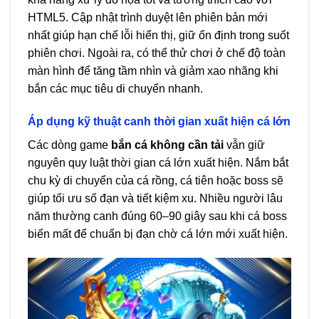
HTML5. Cập nhật trình duyệt lên phiên bản mới
nhất giúp hạn chế lỗi hiển thị, giữ ổn định trong suốt
phiên chơi. Ngoài ra, có thể thử chơi ở chế độ toàn
màn hình để tăng tầm nhìn và giảm xao nhãng khi
bắn các mục tiêu di chuyển nhanh.
Áp dụng kỹ thuật canh thời gian xuất hiện cá lớn
Các dòng game
bắn cá không cần tải
vẫn giữ
nguyên quy luật thời gian cá lớn xuất hiện. Nắm bắt
chu kỳ di chuyển của cá rồng, cá tiên hoặc boss sẽ
giúp tối ưu số đạn và tiết kiệm xu. Nhiều người lâu
năm thường canh đúng 60–90 giây sau khi cá boss
biến mất để chuẩn bị đạn chờ cá lớn mới xuất hiện.