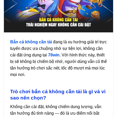
Bắn cá không cần tải
đang là xu hướng giải trí trực
tuyến được ưa chuộng nhờ sự tiện lợi, không cần
cài đặt ứng dụng tại
78win
. Với hình thức này, thiết
bị sẽ không bị chiếm bộ nhớ, người dùng vẫn có thể
tận hưởng trò chơi sắc nét, tốc độ mượt mà mọi lúc
mọi nơi.
Trò chơi bắn cá không cần tải là gì và vì
sao nên chọn?
Không cần cài đặt, không chiếm dung lượng, vẫn
tận hưởng đủ tính năng — đó là ưu điểm nổi bật