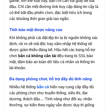
game, với thể loại này, bạn chỉ cần vài giây để bắt
đầu. Chỉ cần một đường link truy cập đáng tin cậy là
có thể bắt đầu phiên chơi, đặc biệt hữu ích trong
các khoảng thời gian giải lao ngắn.
Tính bảo mật được nâng cao
Khi không phải cài đặt tệp tin lạ từ nguồn không xác
định, rủi ro về mã độc hay xâm nhập hệ thống sẽ
được giảm thiểu đáng kể. Hầu hết các trang hỗ trợ
chơi
bắn cá không cần tải
đều trang bị SSL bảo
mật, đảm bảo an toàn dữ liệu cá nhân và thông tin
tài khoản.
Đa dạng phòng chơi, hỗ trợ đầy đủ tính năng
Nhiều hệ thống
bắn cá
hiện nay cung cấp đầy đủ
các phòng chơi như truyền thống, siêu thị, đại
dương, thách đấu… Tính năng như đổi xu, nhận
thưởng, sự kiện theo ngày vẫn được duy trì giống