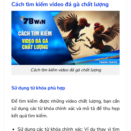
Cách tìm kiếm video đá gà chất lượng
Cách tìm kiếm video đá gà chất lượng
Sử dụng từ khóa phù hợp
Để tìm kiếm được những video chất lượng, bạn cần
sử dụng các từ khóa chính xác và mô tả để thu hẹp
kết quả tìm kiếm.
Sử dụng các từ khóa chính xác: Ví dụ thay vì tìm