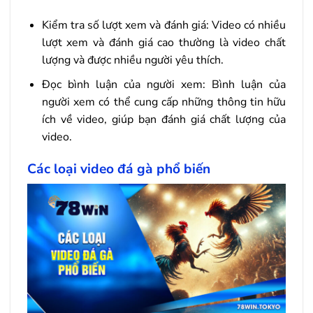
Kiểm tra số lượt xem và đánh giá: Video có nhiều
lượt xem và đánh giá cao thường là video chất
lượng và được nhiều người yêu thích.
Đọc bình luận của người xem: Bình luận của
người xem có thể cung cấp những thông tin hữu
ích về video, giúp bạn đánh giá chất lượng của
video.
Các loại video đá gà phổ biến