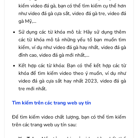
kiếm video đá gà, bạn có thể tìm kiếm cụ thể hơn
như video đá gà cựa sắt, video đá gà tre, video đá
gà Mỹ,…
Sử dụng các từ khóa mô tả: Hãy sử dụng thêm
các từ khóa mô tả những yếu tố bạn muốn tìm
kiếm, ví dụ như video đá gà hay nhất, video đá gà
đỉnh cao, video đá gà mới nhất,…
Kết hợp các từ khóa: Bạn có thể kết hợp các từ
khóa để tìm kiếm video theo ý muốn, ví dụ như
video đá gà cựa sắt hay nhất 2023, video đá gà
tre mới nhất.
Tìm kiếm trên các trang web uy tín
Để tìm kiếm video chất lượng, bạn có thể tìm kiếm
trên các trang web uy tín sau: