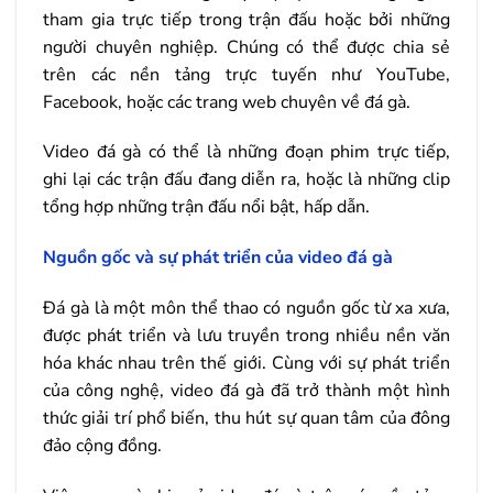
tham gia trực tiếp trong trận đấu hoặc bởi những
người chuyên nghiệp. Chúng có thể được chia sẻ
trên các nền tảng trực tuyến như YouTube,
Facebook, hoặc các trang web chuyên về đá gà.
Video đá gà có thể là những đoạn phim trực tiếp,
ghi lại các trận đấu đang diễn ra, hoặc là những clip
tổng hợp những trận đấu nổi bật, hấp dẫn.
Nguồn gốc và sự phát triển của video đá gà
Đá gà là một môn thể thao có nguồn gốc từ xa xưa,
được phát triển và lưu truyền trong nhiều nền văn
hóa khác nhau trên thế giới. Cùng với sự phát triển
của công nghệ, video đá gà đã trở thành một hình
thức giải trí phổ biến, thu hút sự quan tâm của đông
đảo cộng đồng.