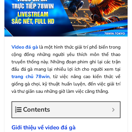
Video đá gà
là một hình thức giải trí phổ biến trong
cộng đồng những người yêu thích môn thể thao
truyền thống này. Những đoạn phim ghi lại các trận
đấu đá gà mang lại nhiều lợi ích cho người xem tại
trang chủ 78win
, từ việc nâng cao kiến thức về
giống gà chọi, kỹ thuật huấn luyện, đến việc giải trí
và thư giãn sau những giờ làm việc căng thẳng.
Contents
Giới thiệu về video đá gà