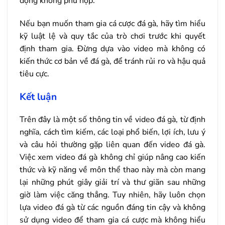
động không phù hợp.
Nếu bạn muốn tham gia cá cược đá gà, hãy tìm hiểu
kỹ luật lệ và quy tắc của trò chơi trước khi quyết
định tham gia. Đừng dựa vào video mà không có
kiến thức cơ bản về đá gà, để tránh rủi ro và hậu quả
tiêu cực.
Kết luận
Trên đây là một số thông tin về video đá gà, từ định
nghĩa, cách tìm kiếm, các loại phổ biến, lợi ích, lưu ý
và câu hỏi thường gặp liên quan đến video đá gà.
Việc xem video đá gà không chỉ giúp nâng cao kiến
thức và kỹ năng về môn thể thao này mà còn mang
lại những phút giây giải trí và thư giãn sau những
giờ làm việc căng thẳng. Tuy nhiên, hãy luôn chọn
lựa video đá gà từ các nguồn đáng tin cậy và không
sử dụng video để tham gia cá cược mà không hiểu