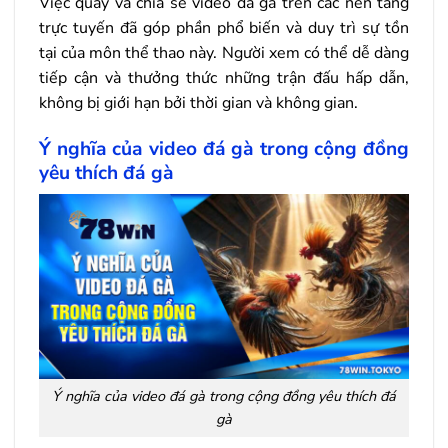
Việc quay và chia sẻ video đá gà trên các nền tảng
trực tuyến đã góp phần phổ biến và duy trì sự tồn
tại của môn thể thao này. Người xem có thể dễ dàng
tiếp cận và thưởng thức những trận đấu hấp dẫn,
không bị giới hạn bởi thời gian và không gian.
Ý nghĩa của video đá gà trong cộng đồng
yêu thích đá gà
Ý nghĩa của video đá gà trong cộng đồng yêu thích đá
gà