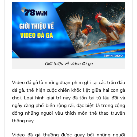
Giới thiệu về video đá gà
Video đá gà là những đoạn phim ghi lại các trận đấu
đá gà, thể hiện cuộc chiến khốc liệt giữa hai con gà
chọi. Loại hình giải trí này đã tồn tại từ lâu đời và
ngày càng phổ biến rộng rãi, đặc biệt là trong cộng
đồng những người yêu thích môn thể thao truyền
thống này.
Video đá gà thường được quay bởi những người