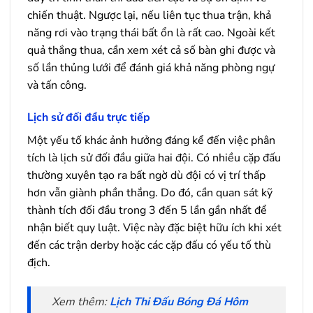
chiến thuật. Ngược lại, nếu liên tục thua trận, khả
năng rơi vào trạng thái bất ổn là rất cao. Ngoài kết
quả thắng thua, cần xem xét cả số bàn ghi được và
số lần thủng lưới để đánh giá khả năng phòng ngự
và tấn công.
Lịch sử đối đầu trực tiếp
Một yếu tố khác ảnh hưởng đáng kể đến việc phân
tích là lịch sử đối đầu giữa hai đội. Có nhiều cặp đấu
thường xuyên tạo ra bất ngờ dù đội có vị trí thấp
hơn vẫn giành phần thắng. Do đó, cần quan sát kỹ
thành tích đối đầu trong 3 đến 5 lần gần nhất để
nhận biết quy luật. Việc này đặc biệt hữu ích khi xét
đến các trận derby hoặc các cặp đấu có yếu tố thù
địch.
Xem thêm:
Lịch Thi Đấu Bóng Đá Hôm