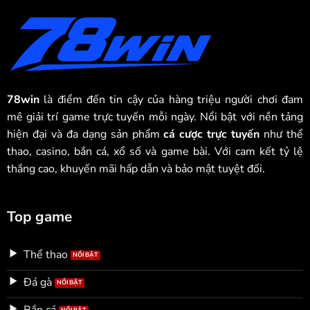
78win
là điểm đến tin cậy của hàng triệu người chơi đam
mê giải trí game trực tuyến mỗi ngày. Nổi bật với nền tảng
hiện đại và đa dạng sản phẩm
cá cược trực tuyến
như thể
thao, casino, bắn cá, xổ số và game bài. Với cam kết tỷ lệ
thắng cao, khuyến mãi hấp dẫn và bảo mật tuyệt đối.
Top game
Thể thao
Đá gà
Bắn cá