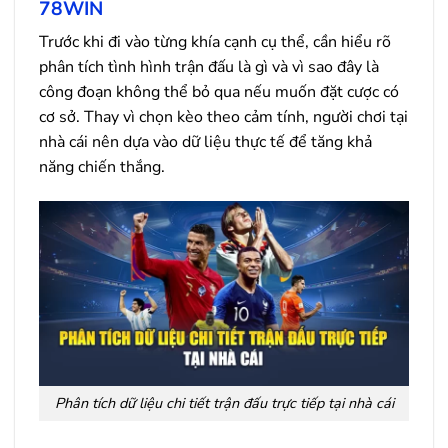
78WIN
Trước khi đi vào từng khía cạnh cụ thể, cần hiểu rõ
phân tích tình hình trận đấu là gì và vì sao đây là
công đoạn không thể bỏ qua nếu muốn đặt cược có
cơ sở. Thay vì chọn kèo theo cảm tính, người chơi tại
nhà cái nên dựa vào dữ liệu thực tế để tăng khả
năng chiến thắng.
Phân tích dữ liệu chi tiết trận đấu trực tiếp tại nhà cái