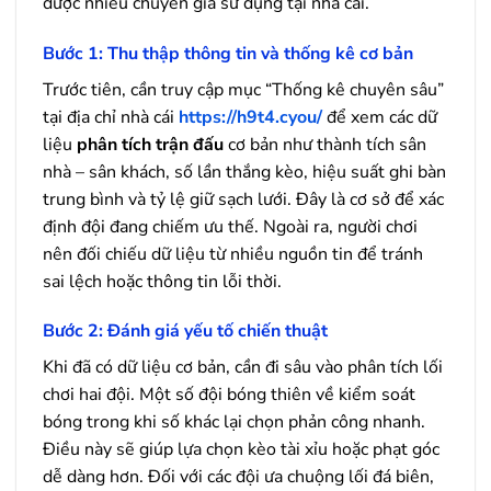
được nhiều chuyên gia sử dụng tại nhà cái.
Bước 1: Thu thập thông tin và thống kê cơ bản
Trước tiên, cần truy cập mục “Thống kê chuyên sâu”
tại địa chỉ nhà cái
https://h9t4.cyou/
để xem các dữ
liệu
phân tích trận đấu
cơ bản như thành tích sân
nhà – sân khách, số lần thắng kèo, hiệu suất ghi bàn
trung bình và tỷ lệ giữ sạch lưới. Đây là cơ sở để xác
định đội đang chiếm ưu thế. Ngoài ra, người chơi
nên đối chiếu dữ liệu từ nhiều nguồn tin để tránh
sai lệch hoặc thông tin lỗi thời.
Bước 2: Đánh giá yếu tố chiến thuật
Khi đã có dữ liệu cơ bản, cần đi sâu vào phân tích lối
chơi hai đội. Một số đội bóng thiên về kiểm soát
bóng trong khi số khác lại chọn phản công nhanh.
Điều này sẽ giúp lựa chọn kèo tài xỉu hoặc phạt góc
dễ dàng hơn. Đối với các đội ưa chuộng lối đá biên,