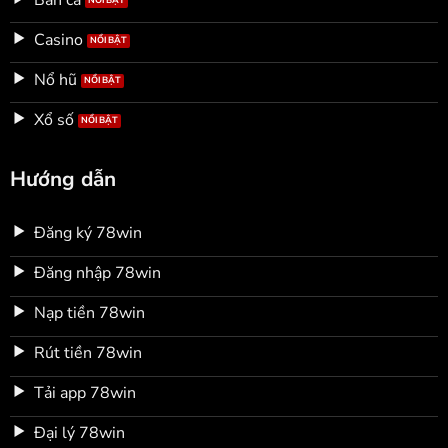
Casino
Nổ hũ
Xổ số
Hướng dẫn
Đăng ký 78win
Đăng nhập 78win
Nạp tiền 78win
Rút tiền 78win
Tải app 78win
Đại lý 78win