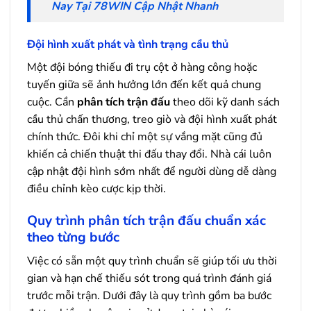
Nay Tại 78WIN Cập Nhật Nhanh
Đội hình xuất phát và tình trạng cầu thủ
Một đội bóng thiếu đi trụ cột ở hàng công hoặc
tuyến giữa sẽ ảnh hưởng lớn đến kết quả chung
cuộc. Cần
phân tích trận đấu
theo dõi kỹ danh sách
cầu thủ chấn thương, treo giò và đội hình xuất phát
chính thức. Đôi khi chỉ một sự vắng mặt cũng đủ
khiến cả chiến thuật thi đấu thay đổi. Nhà cái luôn
cập nhật đội hình sớm nhất để người dùng dễ dàng
điều chỉnh kèo cược kịp thời.
Quy trình phân tích trận đấu chuẩn xác
theo từng bước
Việc có sẵn một quy trình chuẩn sẽ giúp tối ưu thời
gian và hạn chế thiếu sót trong quá trình đánh giá
trước mỗi trận. Dưới đây là quy trình gồm ba bước