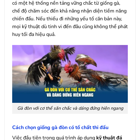
có một hệ thống nền tảng vững chắc từ giống gà,
chế độ chăm sóc đến khả năng nhận diện tiềm năng
chiến đấu. Nếu thiếu đi những yếu tố căn bản này,
mọi kỹ thuật dù tinh vi đến đâu cũng không thể phát
huy tối đa hiệu quả.
Gà đòn với cơ thể săn chắc và dáng đứng hiên ngang
Cách chọn giống gà đòn có tố chất thi đấu
Việc đầu tiên trong quá trình áp dụng
kỹ thuật đá