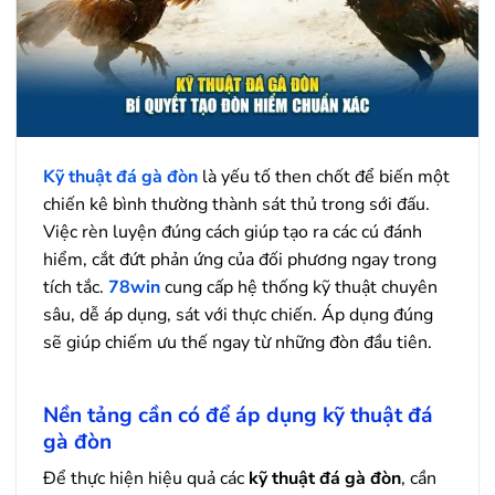
Kỹ thuật đá gà đòn
là yếu tố then chốt để biến một
chiến kê bình thường thành sát thủ trong sới đấu.
Việc rèn luyện đúng cách giúp tạo ra các cú đánh
hiểm, cắt đứt phản ứng của đối phương ngay trong
tích tắc.
78win
cung cấp hệ thống kỹ thuật chuyên
sâu, dễ áp dụng, sát với thực chiến. Áp dụng đúng
sẽ giúp chiếm ưu thế ngay từ những đòn đầu tiên.
Nền tảng cần có để áp dụng kỹ thuật đá
gà đòn
Để thực hiện hiệu quả các
kỹ thuật đá gà đòn
, cần