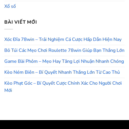
Xổ số
BÀI VIẾT MỚI
Xóc Đĩa 78win – Trải Nghiệm Cá Cược Hấp Dẫn Hiện Nay
Bỏ Túi Các Mẹo Chơi Roulette 78win Giúp Bạn Thắng Lớn
Game Bài Phỏm – Mẹo Hay Tăng Lợi Nhuận Nhanh Chóng
Kèo Ném Biên – Bí Quyết Nhanh Thắng Lớn Từ Cao Thủ
Kèo Phạt Góc – Bí Quyết Cược Chính Xác Cho Người Chơi
Mới