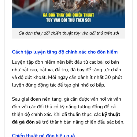
Gà đòn thay đổi chiến thuật tùy vào đối thủ trên sới
Cách tập luyện tăng độ chính xác cho đòn hiểm
Luyện tập đòn hiểm nên bắt đầu từ các bài cơ bản
như bật cao, bật xa, đá trụ, đá bay để tăng lực chân
và độ dứt khoát. Mỗi ngày cần dành ít nhất 30 phút
luyện đúng động tác để tạo ghi nhớ cơ bắp.
Sau giai đoạn nền tảng, gà cần được vần hơi và vần
đòn với các đối thủ có kỹ năng tương đồng để cải
thiện độ chính xác. Khi đã thuần thục, các
kỹ thuật
đá gà đòn
sẽ trở thành bản năng chiến đấu sắc bén.
Chiến thuật né đòn hiệu quả