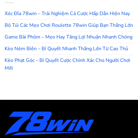
Xóc Đĩa 78win – Trải Nghiệm Cá Cược Hấp Dẫn Hiện Nay
Bỏ Túi Các Mẹo Chơi Roulette 78win Giúp Bạn Thắng Lớn
Game Bài Phỏm – Mẹo Hay Tăng Lợi Nhuận Nhanh Chóng
Kèo Ném Biên – Bí Quyết Nhanh Thắng Lớn Từ Cao Thủ
Kèo Phạt Góc – Bí Quyết Cược Chính Xác Cho Người Chơi
Mới