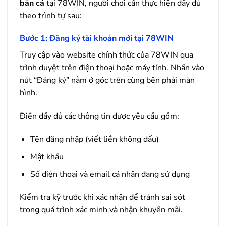
bắn cá
tại 78WIN
, người chơi cần thực hiện đầy đủ
theo trình tự sau:
Bước 1: Đăng ký tài khoản mới tại 78WIN
Truy cập vào website chính thức của 78WIN qua
trình duyệt trên điện thoại hoặc máy tính. Nhấn vào
nút “Đăng ký” nằm ở góc trên cùng bên phải màn
hình.
Điền đầy đủ các thông tin được yêu cầu gồm:
Tên đăng nhập (viết liền không dấu)
Mật khẩu
Số điện thoại và email cá nhân đang sử dụng
Kiểm tra kỹ trước khi xác nhận để tránh sai sót
trong quá trình xác minh và nhận khuyến mãi.