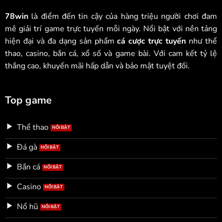
78win
là điểm đến tin cậy của hàng triệu người chơi đam
mê giải trí game trực tuyến mỗi ngày. Nổi bật với nền tảng
hiện đại và đa dạng sản phẩm
cá cược trực tuyến
như thể
thao, casino, bắn cá, xổ số và game bài. Với cam kết tỷ lệ
thắng cao, khuyến mãi hấp dẫn và bảo mật tuyệt đối.
Top game
Thể thao
Đá gà
Bắn cá
Casino
Nổ hũ