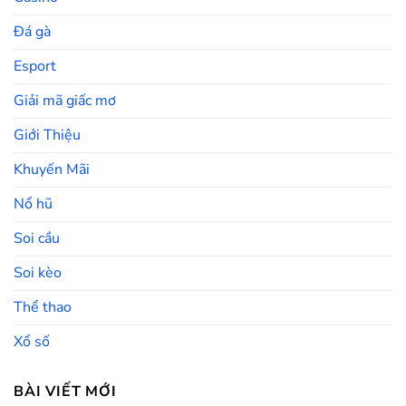
Đá gà
Esport
Giải mã giấc mơ
Giới Thiệu
Khuyến Mãi
Nổ hũ
Soi cầu
Soi kèo
Thể thao
Xổ số
BÀI VIẾT MỚI