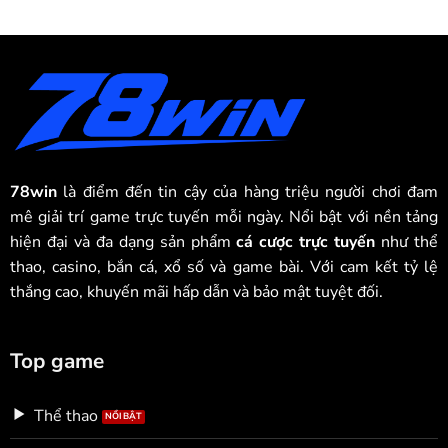
78win
là điểm đến tin cậy của hàng triệu người chơi đam
mê giải trí game trực tuyến mỗi ngày. Nổi bật với nền tảng
hiện đại và đa dạng sản phẩm
cá cược trực tuyến
như thể
thao, casino, bắn cá, xổ số và game bài. Với cam kết tỷ lệ
thắng cao, khuyến mãi hấp dẫn và bảo mật tuyệt đối.
Top game
Thể thao