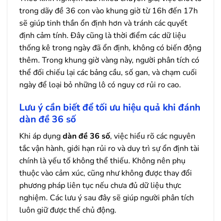
trong dãy đề 36 con vào khung giờ từ 16h đến 17h
sẽ giúp tinh thần ổn định hơn và tránh các quyết
định cảm tính. Đây cũng là thời điểm các dữ liệu
thống kê trong ngày đã ổn định, không có biến động
thêm. Trong khung giờ vàng này, người phân tích có
thể đối chiếu lại các bảng cầu, số gan, và chạm cuối
ngày để loại bỏ những lô có nguy cơ rủi ro cao.
Lưu ý cần biết để tối ưu hiệu quả khi đánh
dàn đề 36 số
Khi áp dụng
dàn đề 36 số
, việc hiểu rõ các nguyên
tắc vận hành, giới hạn rủi ro và duy trì sự ổn định tài
chính là yếu tố không thể thiếu. Không nên phụ
thuộc vào cảm xúc, cũng như không được thay đổi
phương pháp liên tục nếu chưa đủ dữ liệu thực
nghiệm. Các lưu ý sau đây sẽ giúp người phân tích
luôn giữ được thế chủ động.