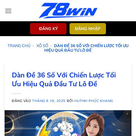
Bỏ
qua
nội
dung
ĐĂNG KÝ
ĐĂNG NHẬP
TRANG CHỦ
»
XỔ SỐ
»
DÀN ĐỀ 36 SỐ VỚI CHIẾN LƯỢC TỐI ƯU
HIỆU QUẢ ĐẦU TƯ LÔ ĐỀ
Dàn Đề 36 Số Với Chiến Lược Tối
Ưu Hiệu Quả Đầu Tư Lô Đề
ĐĂNG VÀO
THÁNG 8 19, 2025
BỞI
HUỲNH PHÚC KHANG