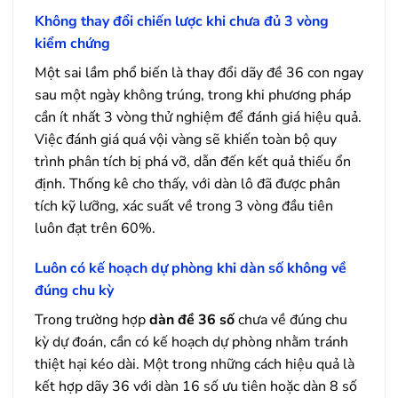
Không thay đổi chiến lược khi chưa đủ 3 vòng
kiểm chứng
Một sai lầm phổ biến là thay đổi dãy đề 36 con ngay
sau một ngày không trúng, trong khi phương pháp
cần ít nhất 3 vòng thử nghiệm để đánh giá hiệu quả.
Việc đánh giá quá vội vàng sẽ khiến toàn bộ quy
trình phân tích bị phá vỡ, dẫn đến kết quả thiếu ổn
định. Thống kê cho thấy, với dàn lô đã được phân
tích kỹ lưỡng, xác suất về trong 3 vòng đầu tiên
luôn đạt trên 60%.
Luôn có kế hoạch dự phòng khi dàn số không về
đúng chu kỳ
Trong trường hợp
dàn đề 36 số
chưa về đúng chu
kỳ dự đoán, cần có kế hoạch dự phòng nhằm tránh
thiệt hại kéo dài. Một trong những cách hiệu quả là
kết hợp dãy 36 với dàn 16 số ưu tiên hoặc dàn 8 số