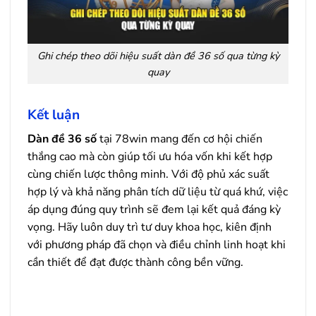
Ghi chép theo dõi hiệu suất dàn đề 36 số qua từng kỳ
quay
Kết luận
Dàn đề 36 số
tại 78win mang đến cơ hội chiến
thắng cao mà còn giúp tối ưu hóa vốn khi kết hợp
cùng chiến lược thông minh. Với độ phủ xác suất
hợp lý và khả năng phân tích dữ liệu từ quá khứ, việc
áp dụng đúng quy trình sẽ đem lại kết quả đáng kỳ
vọng. Hãy luôn duy trì tư duy khoa học, kiên định
với phương pháp đã chọn và điều chỉnh linh hoạt khi
cần thiết để đạt được thành công bền vững.