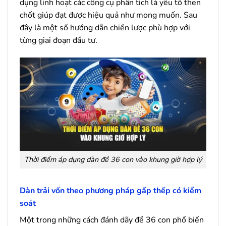
dụng linh hoạt các công cụ phân tích là yếu tố then
chốt giúp đạt được hiệu quả như mong muốn. Sau
đây là một số hướng dẫn chiến lược phù hợp với
từng giai đoạn đầu tư.
Thời điểm áp dụng dàn đề 36 con vào khung giờ hợp lý
Dàn trải vốn theo phương pháp gấp thếp có kiểm
soát
Một trong những cách đánh dãy đề 36 con phổ biến