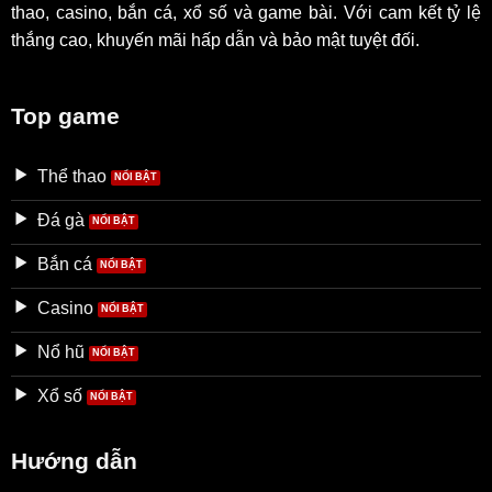
thao, casino, bắn cá, xổ số và game bài. Với cam kết tỷ lệ
thắng cao, khuyến mãi hấp dẫn và bảo mật tuyệt đối.
Top game
Thể thao
Đá gà
Bắn cá
Casino
Nổ hũ
Xổ số
Hướng dẫn