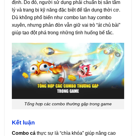
định. Do đó, người sử dụng phải chuẩn bị sẵn tâm
lý và trang bị kỹ năng đặc biệt để tận dụng thời cơ.
Dù không phổ biến như combo lan hay combo
xuyên, nhưng phản đòn vẫn giữ vai trò “át chủ bài”
giúp tạo đột phá trong những tình huống bế tắc.
Tổng hợp các combo thường gặp trong game
Kết luận
Combo cá
thực sự là “chìa khóa” giúp nâng cao