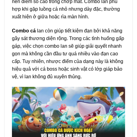
nên điểm số cao trong chớp mắt. Combo lan phù
hợp khi gặp luồng cá nhỏ nhưng dày đặc, thường
xuất hiện ở giữa hoặc rìa màn hình.
Combo cá
lan còn giúp tiết kiệm đạn bởi khả năng
gây sát thương diện rộng. Trong các tình huống gấp
gáp, việc chọn combo lan sẽ giúp giải quyết nhanh
gọn mà không cần đầu tư quá nhiều vào đạn cao
cấp. Tuy nhiên, nhược điểm của dạng này là không
hiệu quả với cá boss hoặc sinh vật có lớp giáp bảo
vệ, vì lan không đủ xuyên thủng.