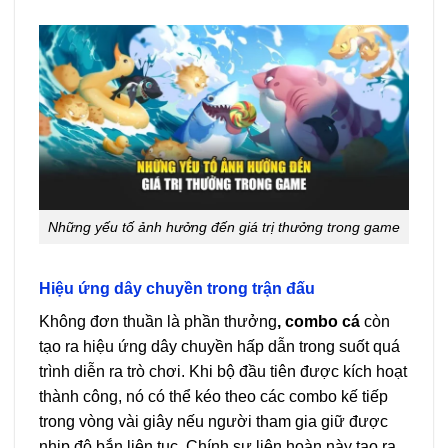
Những yếu tố ảnh hưởng đến giá trị thưởng trong game
Hiệu ứng dây chuyền trong trận đấu
Không đơn thuần là phần thưởng
, combo cá
còn
tạo ra hiệu ứng dây chuyền hấp dẫn trong suốt quá
trình diễn ra trò chơi. Khi bộ đầu tiên được kích hoạt
thành công, nó có thể kéo theo các combo kế tiếp
trong vòng vài giây nếu người tham gia giữ được
nhịp độ bắn liên tục. Chính sự liên hoàn này tạo ra