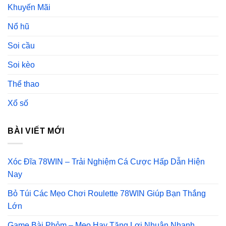
Khuyến Mãi
Nổ hũ
Soi cầu
Soi kèo
Thể thao
Xổ số
BÀI VIẾT MỚI
Xóc Đĩa 78WIN – Trải Nghiệm Cá Cược Hấp Dẫn Hiện
Nay
Bỏ Túi Các Mẹo Chơi Roulette 78WIN Giúp Bạn Thắng
Lớn
Game Bài Phỏm – Mẹo Hay Tăng Lợi Nhuận Nhanh