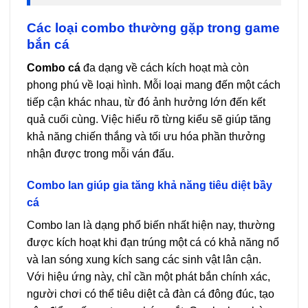
Các loại combo thường gặp trong game
bắn cá
Combo cá
đa dạng về cách kích hoạt mà còn
phong phú về loại hình. Mỗi loại mang đến một cách
tiếp cận khác nhau, từ đó ảnh hưởng lớn đến kết
quả cuối cùng. Việc hiểu rõ từng kiểu sẽ giúp tăng
khả năng chiến thắng và tối ưu hóa phần thưởng
nhận được trong mỗi ván đấu.
Combo lan giúp gia tăng khả năng tiêu diệt bầy
cá
Combo lan là dạng phổ biến nhất hiện nay, thường
được kích hoạt khi đạn trúng một cá có khả năng nổ
và lan sóng xung kích sang các sinh vật lân cận.
Với hiệu ứng này, chỉ cần một phát bắn chính xác,
người chơi có thể tiêu diệt cả đàn cá đông đúc, tạo