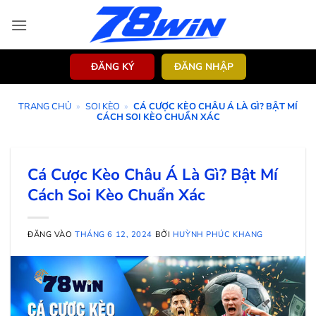
Bỏ
qua
nội
dung
ĐĂNG KÝ
ĐĂNG NHẬP
TRANG CHỦ
»
SOI KÈO
»
CÁ CƯỢC KÈO CHÂU Á LÀ GÌ? BẬT MÍ
CÁCH SOI KÈO CHUẨN XÁC
Cá Cược Kèo Châu Á Là Gì? Bật Mí
Cách Soi Kèo Chuẩn Xác
ĐĂNG VÀO
THÁNG 6 12, 2024
BỞI
HUỲNH PHÚC KHANG