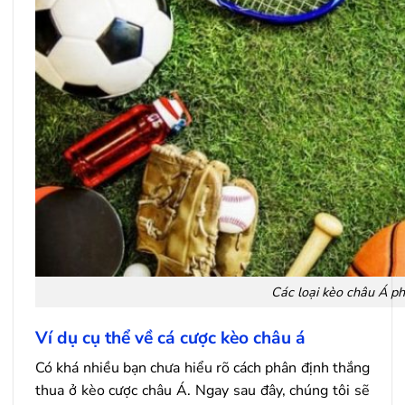
Các loại kèo châu Á ph
Ví dụ cụ thể về cá cược kèo châu á
Có khá nhiều bạn chưa hiểu rõ cách phân định thắng
thua ở kèo cược châu Á. Ngay sau đây, chúng tôi sẽ