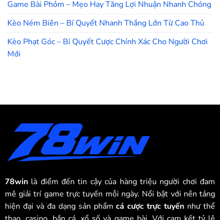
Game Bài Phỏm – Mẹo Hay Tăng Lợi Nhuận Nhanh Chóng
Kèo Ném Biên – Bí Quyết Nhanh Thắng Lớn Từ Cao Thủ
Kèo Phạt Góc – Bí Quyết Cược Chính Xác Cho Người Chơi
Mới
78win
là điểm đến tin cậy của hàng triệu người chơi đam
mê giải trí game trực tuyến mỗi ngày. Nổi bật với nền tảng
hiện đại và đa dạng sản phẩm
cá cược trực tuyến
như thể
thao, casino, bắn cá, xổ số và game bài. Với cam kết tỷ lệ