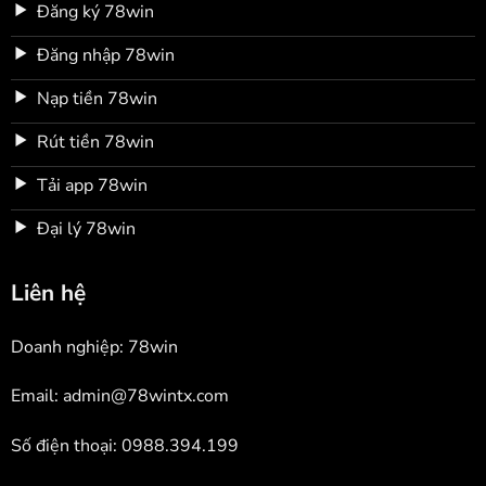
Đăng ký 78win
Đăng nhập 78win
Nạp tiền 78win
Rút tiền 78win
Tải app 78win
Đại lý 78win
Liên hệ
Doanh nghiệp: 78win
Email:
admin@78wintx.com
Số điện thoại: 0988.394.199