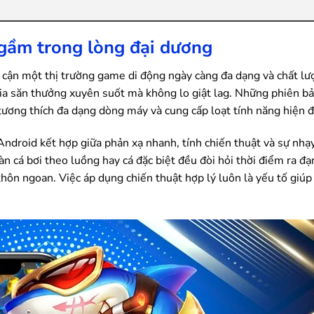
gầm trong lòng đại dương
p cận một thị trường game di động ngày càng đa dạng và chất lư
ia săn thưởng xuyên suốt mà không lo giật lag. Những phiên b
tương thích đa dạng dòng máy và cung cấp loạt tính năng hiện đ
 Android kết hợp giữa phản xạ nhanh, tính chiến thuật và sự nhạ
n cá bơi theo luồng hay cá đặc biệt đều đòi hỏi thời điểm ra đạ
hôn ngoan. Việc áp dụng chiến thuật hợp lý luôn là yếu tố giúp