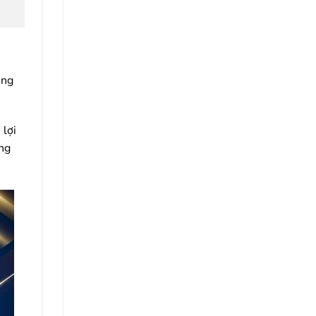
ông
 lợi
ững