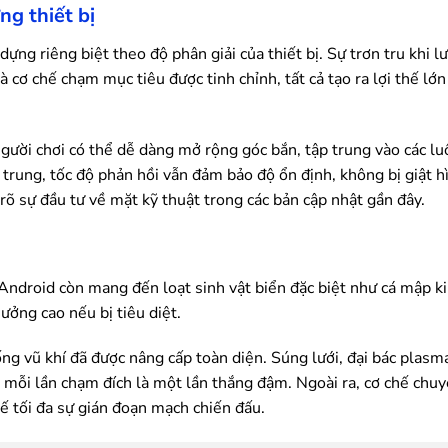
ng thiết bị
ng riêng biệt theo độ phân giải của thiết bị. Sự trơn tru khi l
cơ chế chạm mục tiêu được tinh chỉnh, tất cả tạo ra lợi thế lớn
 người chơi có thể dễ dàng mở rộng góc bắn, tập trung vào các l
 trung, tốc độ phản hồi vẫn đảm bảo độ ổn định, không bị giật h
rõ sự đầu tư về mặt kỹ thuật trong các bản cập nhật gần đây.
 Android còn mang đến loạt sinh vật biển đặc biệt như cá mập k
hưởng cao nếu bị tiêu diệt.
ng vũ khí đã được nâng cấp toàn diện. Súng lưới, đại bác plasm
p mỗi lần chạm đích là một lần thắng đậm. Ngoài ra, cơ chế chu
chế tối đa sự gián đoạn mạch chiến đấu.