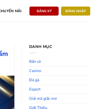
KHUYẾN MÃI
ĐĂNG KÝ
ĐĂNG NHẬP
DANH MỤC
hẩm
Bắn cá
Casino
Đá gà
Esport
Giải mã giấc mơ
Giới Thiệu