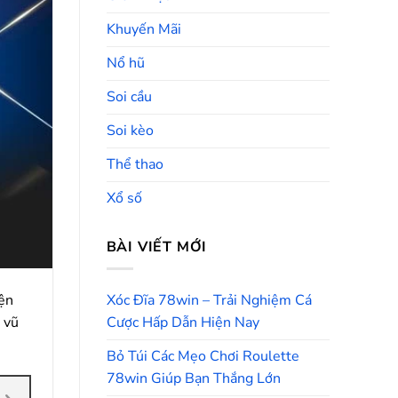
Khuyến Mãi
Nổ hũ
Soi cầu
Soi kèo
Thể thao
Xổ số
BÀI VIẾT MỚI
iện
Xóc Đĩa 78win – Trải Nghiệm Cá
 vũ
Cược Hấp Dẫn Hiện Nay
Bỏ Túi Các Mẹo Chơi Roulette
78win Giúp Bạn Thắng Lớn