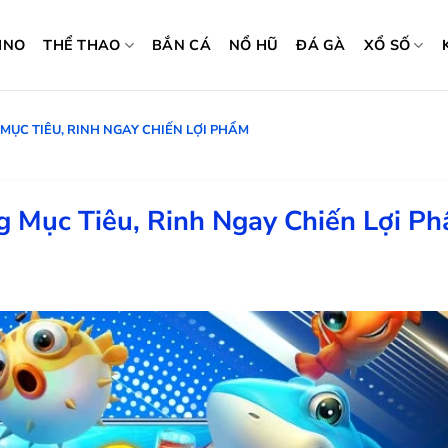
INO
THỂ THAO
BẮN CÁ
NỔ HŨ
ĐÁ GÀ
XỔ SỐ
MỤC TIÊU, RINH NGAY CHIẾN LỢI PHẨM
g Mục Tiêu, Rinh Ngay Chiến Lợi P