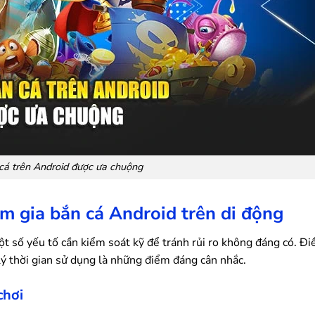
cá trên Android được ưa chuộng
m gia bắn cá Android trên di động
t số yếu tố cần kiểm soát kỹ để tránh rủi ro không đáng có. Đi
 lý thời gian sử dụng là những điểm đáng cân nhắc.
chơi