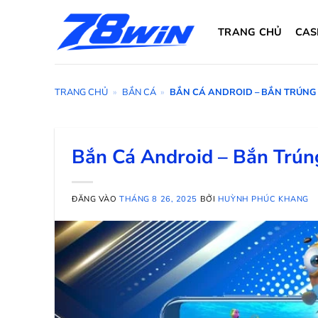
Bỏ
qua
TRANG CHỦ
CAS
nội
dung
TRANG CHỦ
»
BẮN CÁ
»
BẮN CÁ ANDROID – BẮN TRÚNG 
Bắn Cá Android – Bắn Trún
ĐĂNG VÀO
THÁNG 8 26, 2025
BỞI
HUỲNH PHÚC KHANG