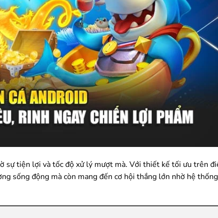
sự tiện lợi và tốc độ xử lý mượt mà. Với thiết kế tối ưu trên đ
dương sống động mà còn mang đến cơ hội thắng lớn nhờ hệ thống